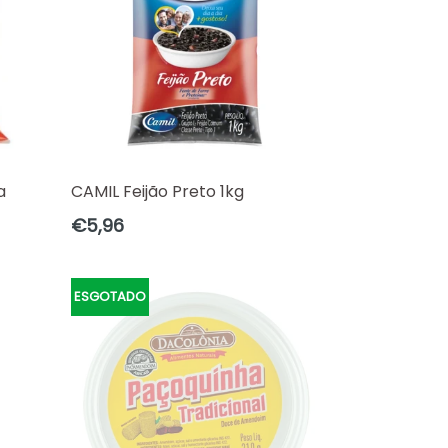
a
CAMIL Feijão Preto 1kg
Preço
€5,96
normal
ESGOTADO