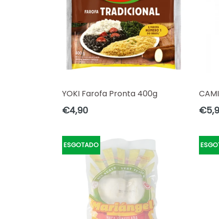
YOKI Farofa Pronta 400g
CAMIL
Preço
Preç
€4,90
€5,
normal
norm
ESGOTADO
ESGO