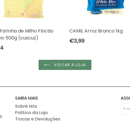
Farinha de Milho Flocão
CAMIL Arroz Branco 1kg
lho 500g (cuscuz)
Preço
€3,99
normal
o
24
al
VOLTAR À LOJA
SAIBA MAIS
ASS
Sobré Nós
Política da Loja
o
Trocas e Devoluções