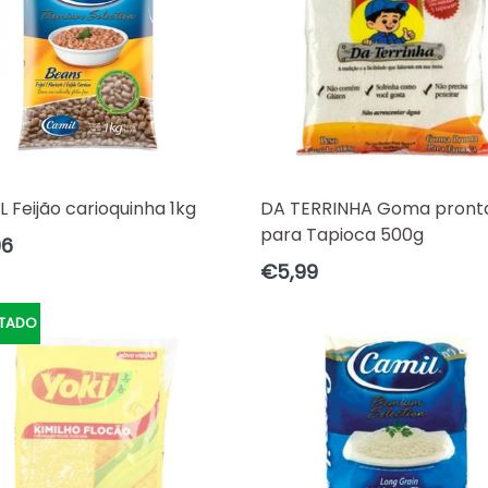
 Feijão carioquinha 1kg
DA TERRINHA Goma pront
para Tapioca 500g
o
96
al
Preço
€5,99
normal
TADO