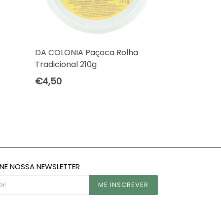
DA COLONIA Paçoca Rolha
Tradicional 210g
Preço
€4,50
normal
INE NOSSA NEWSLETTER
ME INSCREVER