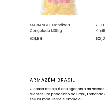
MARIÁNGEL Mandioca
YOKI 
Congelada 1,36Kg
Kimi
Preço
Preç
€8,99
€3,
normal
norm
ARMAZÉM BRASIL
O nosso desejo é entregar para os nossos
clientes um pedacinho do Brasil, tornando 
seu lar mais verde e amarelo!