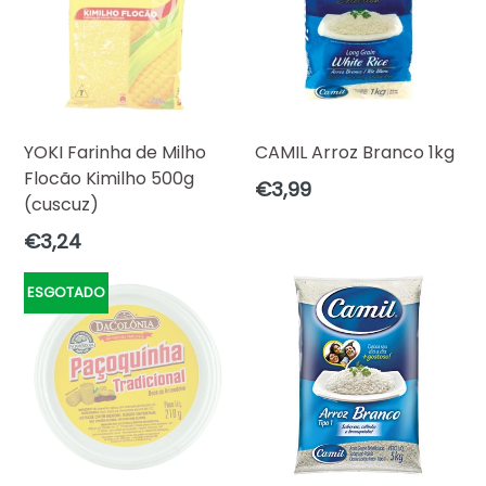
YOKI Farinha de Milho
CAMIL Arroz Branco 1kg
Flocão Kimilho 500g
Preço
€3,99
(cuscuz)
normal
Preço
€3,24
normal
ESGOTADO