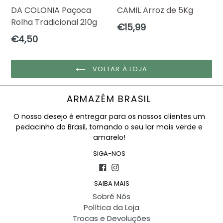
DA COLONIA Paçoca
CAMIL Arroz de 5Kg
Rolha Tradicional 210g
Preço
€15,99
normal
Preço
€4,50
normal
VOLTAR À LOJA
ARMAZÉM BRASIL
O nosso desejo é entregar para os nossos clientes um
pedacinho do Brasil, tornando o seu lar mais verde e
amarelo!
SIGA-NOS
Facebook
Instagram
SAIBA MAIS
Sobré Nós
Política da Loja
Trocas e Devoluções