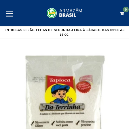
Pular
para
0
C
C
o
expandir/colapsar
conteúdo
ENTREGAS SERÃO FEITAS DE SEGUNDA-FEIRA À SÁBADO DAS 09:00 ÀS
18:00.