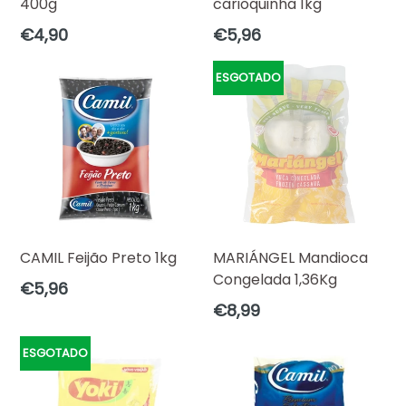
400g
carioquinha 1kg
Preço
Preço
€4,90
€5,96
normal
normal
ESGOTADO
CAMIL Feijão Preto 1kg
MARIÁNGEL Mandioca
Congelada 1,36Kg
Preço
€5,96
normal
Preço
€8,99
normal
ESGOTADO