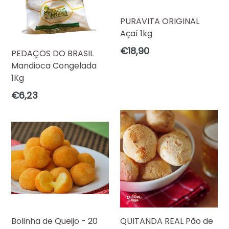
PURAVITA ORIGINAL
Açaí 1kg
Preço
€18,90
PEDAÇOS DO BRASIL
normal
Mandioca Congelada
1Kg
Preço
€6,23
normal
Bolinha de Queijo - 20
QUITANDA REAL Pão de