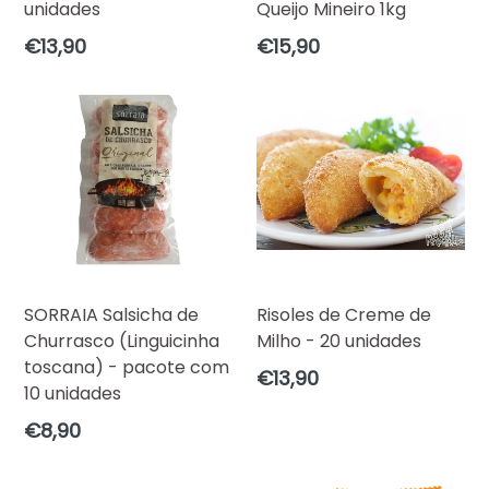
unidades
Queijo Mineiro 1kg
Preço
Preço
€13,90
€15,90
normal
normal
SORRAIA Salsicha de
Risoles de Creme de
Churrasco (Linguicinha
Milho - 20 unidades
toscana) - pacote com
Preço
€13,90
10 unidades
normal
Preço
€8,90
normal