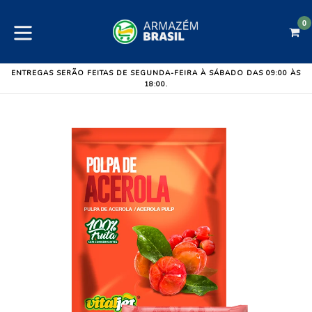
Pular
para
0
C
C
o
expandir/colapsar
conteúdo
ENTREGAS SERÃO FEITAS DE SEGUNDA-FEIRA À SÁBADO DAS 09:00 ÀS
18:00.