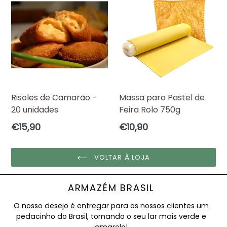
Risoles de Camarão -
Massa para Pastel de
20 unidades
Feira Rolo 750g
Preço
Preço
€15,90
€10,90
normal
normal
VOLTAR À LOJA
ARMAZÉM BRASIL
O nosso desejo é entregar para os nossos clientes um
pedacinho do Brasil, tornando o seu lar mais verde e
amarelo!