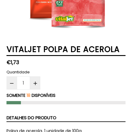
VITALJET POLPA DE ACEROLA
Preço
€1,73
normal
Quantidade
SOMENTE
18
DISPONÍVEIS
DETALHES DO PRODUTO
Polpa de acerola, 1 unidade de 100g.