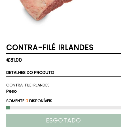
CONTRA-FILÉ IRLANDES
Preço
€31,00
normal
DETALHES DO PRODUTO
CONTRA-FILÉ IRLANDES
Peso
SOMENTE
0
DISPONÍVEIS
ESGOTADO