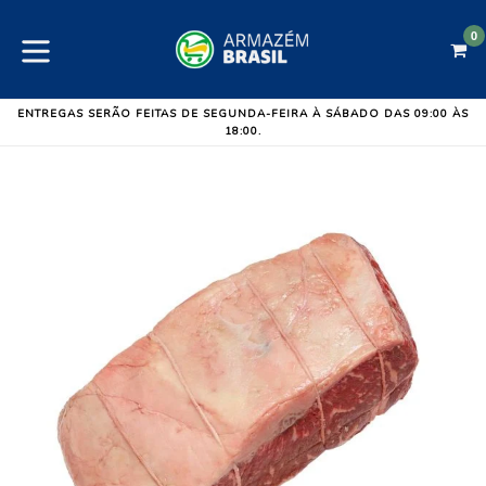
Pular
para
0
C
C
o
expandir/colapsar
conteúdo
ENTREGAS SERÃO FEITAS DE SEGUNDA-FEIRA À SÁBADO DAS 09:00 ÀS
18:00.