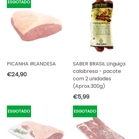
ESGOTADO
PICANHA IRLANDESA
SABER BRASIL Linguiça
calabresa - pacote
Preço
€24,90
com 2 unidades
normal
(Aprox.300g)
Preço
€5,99
normal
ESGOTADO
ESGOTADO